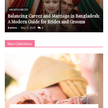
UNCATEGORIZED
Balancing Career and Marriage in Bangladesh:
A Modern Guide for Brides and Grooms
Admin
-
May 5, 2026
0
A
New Collections