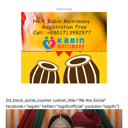
Advertising
[td_block_social_counter custom_title=”We Are Social”
facebook=”tagdiv” twitter=”tagdivofficial” youtube=”tagdiv”]