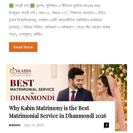
পাত্রী চাই
সুদর্শন, সুশিক্ষিত ও নীতিবান মুসলিম পাত্রের জন্য
উপযুক্ত পাত্রী চাই। বয়স ৩০, উচ্চতা ৫’৮”, শিক্ষাগত যোগ্যতা—বিবিএ
(ঢাকা বিশ্ববিদ্যালয়), বর্তমানে একটি আন্তর্জাতিক প্রতিষ্ঠানে চাকরিরত
(ঢাকায়)। পরিবার শিক্ষিত, অভিজাত ও ধর্মপরায়ণ। পাত্র পাঁচ ওয়াক্ত নামাজ
পড়েন, নেশামুক্ত, মার্জিত...
Read more
Why Kabin Matrimony is the Best
Matrimonial Service in Dhanmondi 2026
Admin
-
July 13, 2026
0