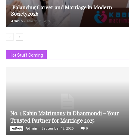
Balancing Career and Marriage in Modern
Society2026
Admin
-
March 11, 2026
Hot Stuff Coming
No. 1 Kabin Matrimony in Dhanmondi – Your
Trusted Partner for Marriage 2025
Admin
-
September 12, 2025
0
ম্যাট্রিমনি